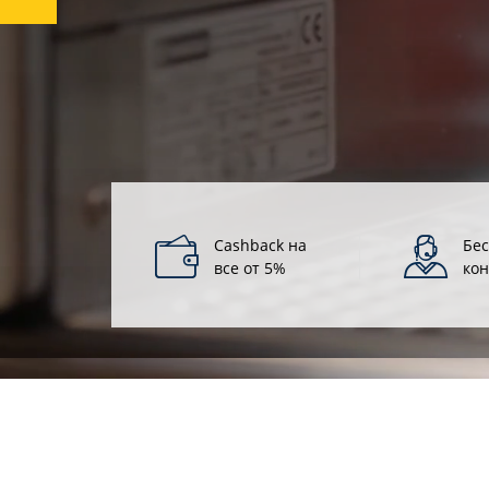
Cashback на
Бе
все от 5%
кон